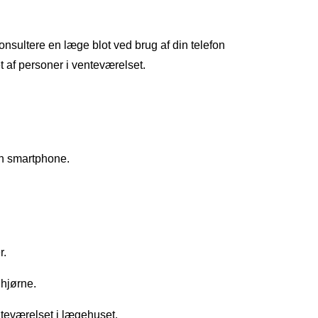
onsultere en læge blot ved brug af din telefon
t af personer i venteværelset.
en smartphone.
r.
 hjørne.
enteværelset i lægehuset.