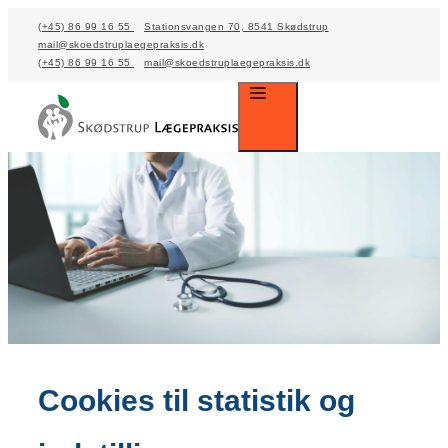
Skip
(+45) 86 99 16 55
Stationsvangen 70, 8541 Skødstrup
mail@skoedstruplaegepraksis.dk
to
(+45) 86 99 16 55
mail@skoedstruplaegepraksis.dk
content
Menu
Cookies til statistik og