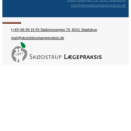
Stationsvangen 70, 8541 Skødstrup
mail@skoedstruplaegepraksis.dk
Close
(+45) 86 99 16 55
Stationsvangen 70, 8541 Skødstrup
mail@skoedstruplaegepraksis.dk