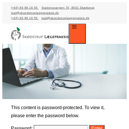
Skip
(+45) 86 99 16 55
Stationsvangen 70, 8541 Skødstrup
mail@skoedstruplaegepraksis.dk
to
(+45) 86 99 16 55
mail@skoedstruplaegepraksis.dk
content
Menu
This content is password-protected. To view it,
please enter the password below.
Password: